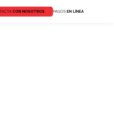
TACTA
CON NOSOTROS
PAGOS
EN LÍNEA
ales
Redes
sociales